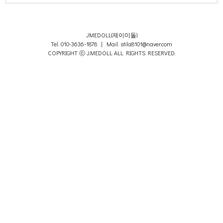
JMEDOLL(제이미돌)
Tel. 010-3636-1878 | Mail. stila8101@naver.com
COPYRIGHT ⓒ J.MEDOLL ALL RIGHTS RESERVED.