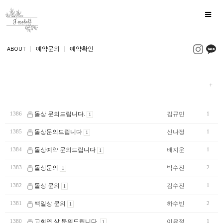
ABOUT
|
예약문의
|
예약확인
돌상 문의드립니다.
김규민
1386
1
1
돌상문의드립니다
신나정
1385
1
1
돌상예약 문의드립니다
배지운
1384
1
1
돌상문의
박수진
1383
2
1
돌상 문의
김수진
1382
1
1
백일상 문의
하수빈
1381
2
1
고희연 상 문의드립니다.
이유정
1380
1
1