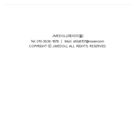
JMEDOLL(제이미돌)
Tel. 010-3636-1878 | Mail. stila8101@naver.com
COPYRIGHT ⓒ J.MEDOLL ALL RIGHTS RESERVED.