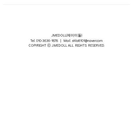
JMEDOLL(제이미돌)
Tel. 010-3636-1878 | Mail. stila8101@naver.com
COPYRIGHT ⓒ J.MEDOLL ALL RIGHTS RESERVED.