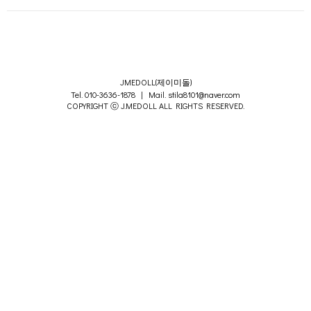
JMEDOLL(제이미돌)
Tel. 010-3636-1878 | Mail. stila8101@naver.com
COPYRIGHT ⓒ J.MEDOLL ALL RIGHTS RESERVED.