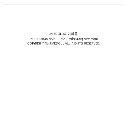
JMEDOLL(제이미돌)
Tel. 010-3636-1878 | Mail. stila8101@naver.com
COPYRIGHT ⓒ J.MEDOLL ALL RIGHTS RESERVED.