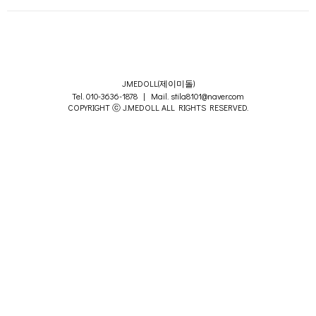
JMEDOLL(제이미돌)
Tel. 010-3636-1878 | Mail. stila8101@naver.com
COPYRIGHT ⓒ J.MEDOLL ALL RIGHTS RESERVED.