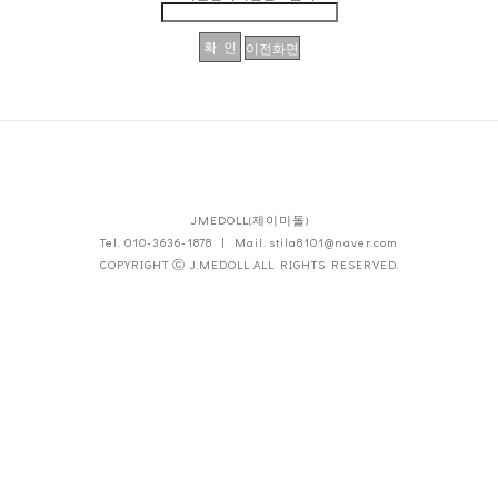
JMEDOLL(제이미돌)
Tel. 010-3636-1878 | Mail. stila8101@naver.com
COPYRIGHT ⓒ J.MEDOLL ALL RIGHTS RESERVED.