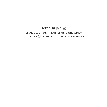
JMEDOLL(제이미돌)
Tel. 010-3636-1878 | Mail. stila8101@naver.com
COPYRIGHT ⓒ J.MEDOLL ALL RIGHTS RESERVED.