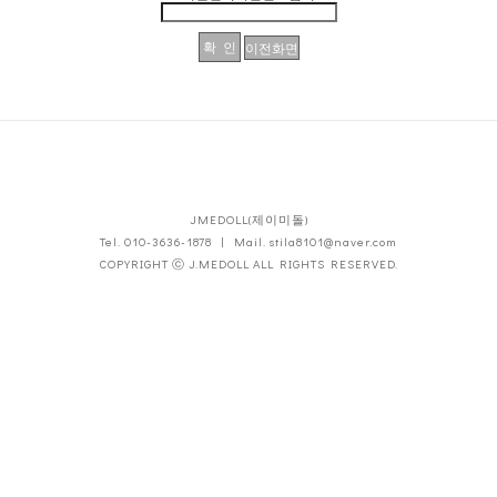
JMEDOLL(제이미돌)
Tel. 010-3636-1878 | Mail. stila8101@naver.com
COPYRIGHT ⓒ J.MEDOLL ALL RIGHTS RESERVED.