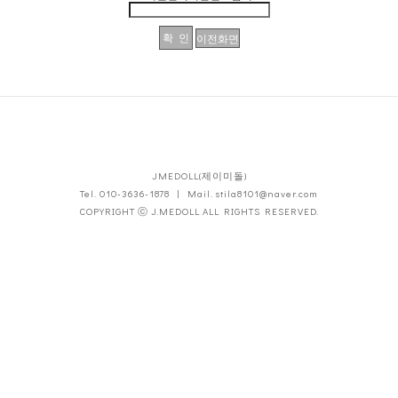
JMEDOLL(제이미돌)
Tel. 010-3636-1878 | Mail. stila8101@naver.com
COPYRIGHT ⓒ J.MEDOLL ALL RIGHTS RESERVED.